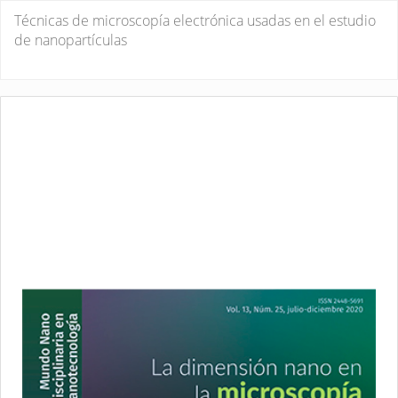
Volver
Técnicas de microscopía electrónica usadas en el estudio
a
de nanopartículas
los
detalles
De
De
del
P
artículo