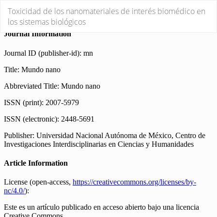
Volver
Toxicidad de los nanomateriales de interés biomédico en
a
los sistemas biológicos
los
detalles
del
artículo