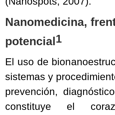
(Nanospots, 2007).
Nanomedicina, frent
1
potencial
El uso de bionanoestruc
sistemas y procedimien
prevención, diagnóstic
constituye el cor